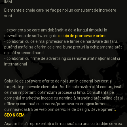
IMM.
Elementele cheie care ne fac pe noi un consultant de încredere
sunt:
- experienţa pe care am dobândit-o de-a lungul timpului în
dezvoltarea de software şi de
soluţii de promovare online
- colaborări cu cele mai profesionale firme de hardware din ţară,
putând astfel să oferim cele mai bune preţuri la echipamente atât
noi cât şi second hand
- colaborări cu firme de advertising cu renume atât naţional cât şi
internaţional
Soluţiile de software oferite de noi sunt în general low cost şi
targetate pe nevoile clientului. Astfel optimizăm atât costuri, însă
cel mai important, optimizăm procese şi timp. Consultanţa
pe
domeniul marketing începe cu naming & branding atât online cât şi
offline şi continuă cu crearea/promovarea imaginii firmei
dumneavoastră pe web prin serviciile de Design, Development
,
SEO & SEM
.
Aşadar fie că reprezentaţi o firma nouă sau una cu tradiţie ce vrea