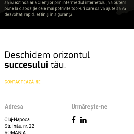
să îşi extindă aria clienţilor prin intermediul internetului, vă putem
pune la dispoziţie cele mai potrivite tool-uri care să vă ajute să vă
dezvoltaţi rapid, ieftin şi în siguranţă.
Deschidem orizontul
succesului
tău.
CONTACTEAZĂ-NE
Adresa
Urmăreşte-ne
Cluj-Napoca
Str. Inău, nr. 22
ROMÂNIA