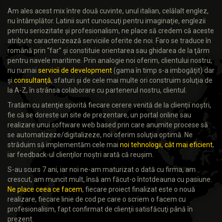
Am ales acest mix între două cuvinte, unul italian, celălalt englez,
nu întâmplător. Latinii sunt cunoscuţi pentru imaginaţie, englezii
pentru seriozitate şi profesionalism, ne place să credem că aceste
atribute caracterizează serviciile oferite de noi. Faro se traduce în
română prin “far” şi constituie orientarea sau ghidarea de la ţărm
pentru navele maritime. Prin analogie noi oferim, clientului nostru,
nu numai
servicii de development
(gama în timp s-a imbogăţit) dar
şi
consultanţă
, sfaturi şi de cele mai multe ori construim soluţia de
la A-Z, în strânsa colaborare cu partenerul nostru, clientul.
Tratăm cu atenţie sporită fiecare cerere venită de la clienţii noştri,
fie că se doreste un site de prezentare, un portal online sau
realizare unui software web based prin care anumite procese să
se automatizeze/digitalizeze, noi oferim soluţia optimă. Ne
străduim să implementăm cele mai
noi tehnologii, cât mai eficient
,
iar feedback-ul clienţilor noştri arată că reuşim.
S-au scurs 7 ani, iar noi ne-am maturizat o dată cu firma, am
crescut, am muncit mult, însă am făcut-o întotdeauna cu pasiune.
Ne place ceea ce facem
, fiecare proiect finalizat este o nouă
realizare, fiecare linie de cod pe care o scriem o facem cu
profesionalism, fapt confirmat de clienţii satisfăcuţi până în
prezent.