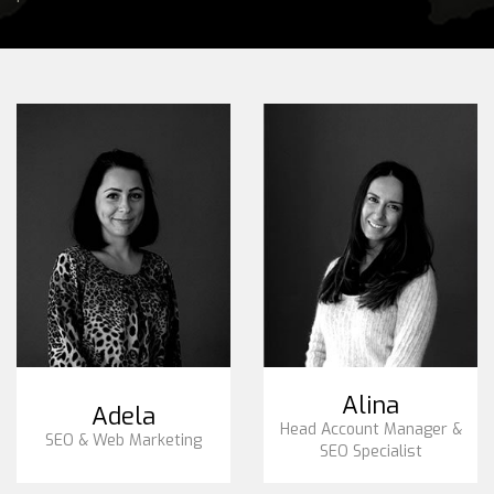
Alina
Adela
Head Account Manager &
SEO & Web Marketing
SEO Specialist