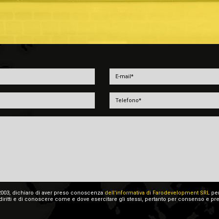
196/2003, dichiaro di aver preso conoscenza
dell'informativa di Farodevelopment SRL
per
diritti e di conoscere come e dove esercitare gli stessi, pertanto per consenso e pre