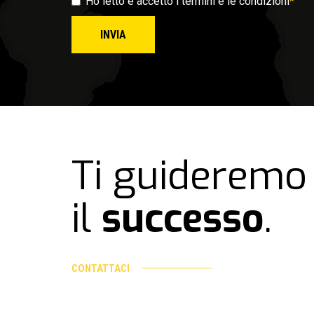
Ho letto e accetto i termini e le condizioni
*
INVIA
Ti guideremo
il
successo
.
CONTATTACI