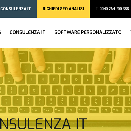
A CONSULENZA IT
RICHIEDI SEO ANALISI
0040 264 700 388
T.
G
CONSULENZA IT
SOFTWARE PERSONALIZZATO
ONSULENZA IT